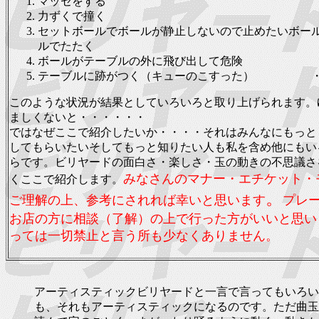
マッセをする
力ずくで撞く
セットボールでボールが静止しないので止めたいボー
ルでたたく
ボールがテーブルの外に飛び出して危険
テーブルに跡がつく（キューのこすった） ・
このような状況が結果としていろいろと取り上げられます。
ましくないと・・・・・・
ではなぜここで紹介したいか・・・・それはみんなにもっと
してもらいたいそしてもっと知りたい人も私を含め他にもい
らです。ビリヤードの面白さ・楽しさ・玉の動きの不思議さ
みなさんのマナー・エチケット・
くここで紹介します。
。
ご理解の上、参考にされれば幸いと思います
プレ
お店の方に相談（了解）の上で行った方がいいと思い
っては一切禁止と言う所も少なくありません。
アーティスティックビリヤードと一言で言ってもいろい
も、それもアーティスティックになるのです。ただ曲玉