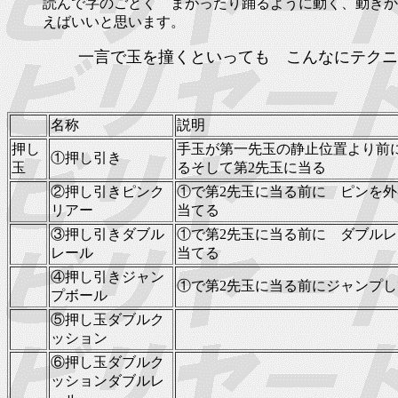
読んで字のごとく まがったり踊るように動く、動きか
えばいいと思います。
一言で玉を撞くといっても こんなにテクニ
名称
説明
押し
手玉が第一先玉の静止位置より前
①押し引き
玉
るそして第2先玉に当る
②押し引きピンク
①で第2先玉に当る前に ピンを
リアー
当てる
③押し引きダブル
①で第2先玉に当る前に ダブル
レール
当てる
④押し引きジャン
①で第2先玉に当る前にジャンプ
プボール
⑤押し玉ダブルク
ッション
⑥押し玉ダブルク
ッションダブルレ