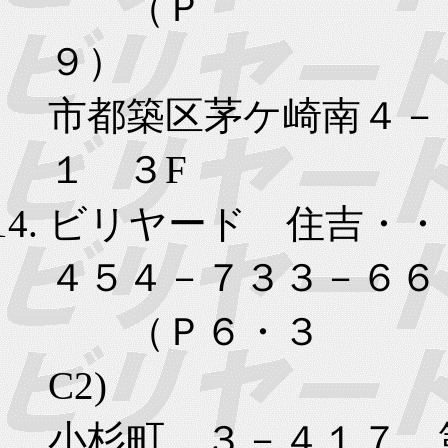
（Ｐ
９）
市都築区茅ケ崎南４－
１ ３F
ビリヤード 住吉・・
４５４－７３３－６６
（Ｐ６・３
C2) 
小杉町 ３－４１７ 