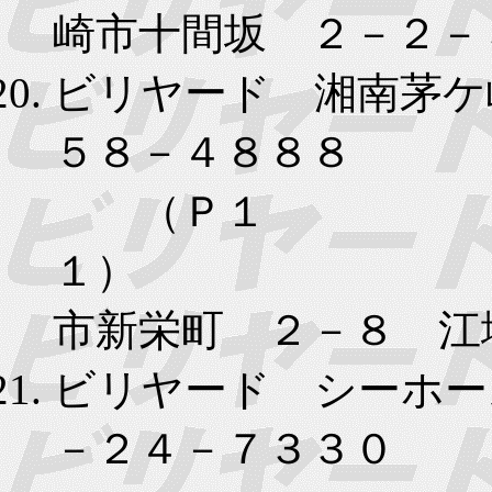
崎市十間坂 ２－２－
ビリヤード 湘南茅ケ
５８－４８８８
（Ｐ１
１）
市新栄町 ２－８ 江
ビリヤード シーホー
－２４－７３３０