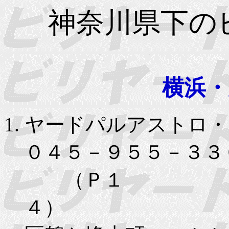
神奈川県下の
横浜・
ヤードパルアストロ
０４５－９５５－３３
（Ｐ１
４） 