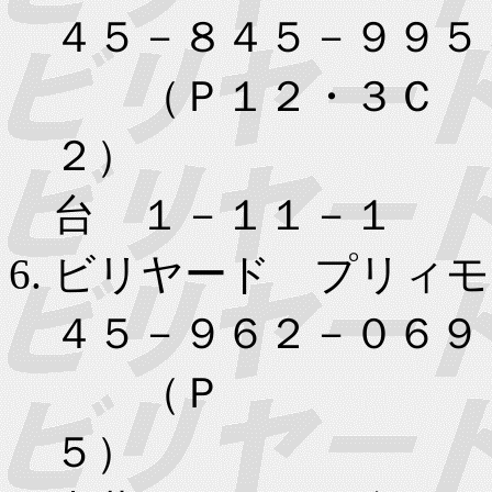
４５－８４５－９９
（Ｐ１２・３Ｃ
２） 横
台 １－１１－１
ビリヤード プリィモ
４５－９６２－０６９
（Ｐ
５）