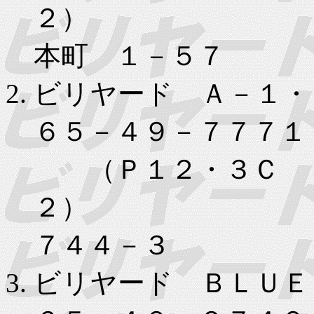
２） 
本町 １－５７
ビリヤード Ａ－１・
６５－４９－７７７１
（Ｐ１２・３Ｃ
２） 小
７４４－３
ビリヤード ＢＬＵＥ