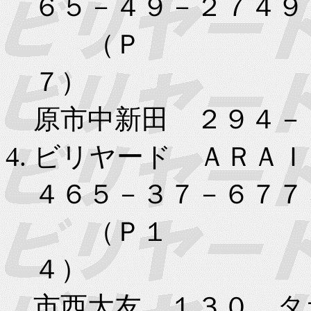
６５－４９－２７４９
（Ｐ
７）
原市中新田 ２９４－
ビリヤード ＡＲＡＩ
４６５－３７－６７７
（Ｐ１
４）
市西大友 １３０ タ