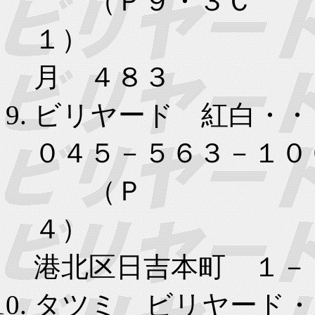
（Ｐ９・３Ｃ
１） 川
月 ４８３
ビリヤード 紅白・
０４５－５６３－１０
（Ｐ
４）
港北区日吉本町 １－
タツミ ビリヤード