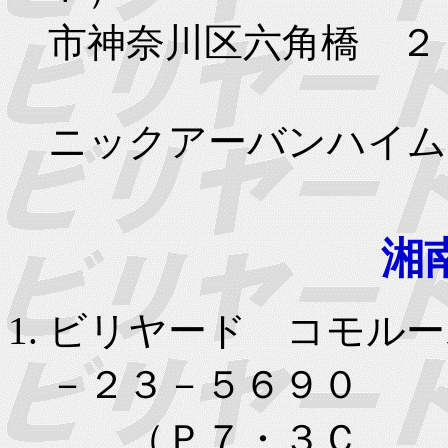
市神奈川区六角橋 
ニックアーバンハ
湘
ビリヤード コモルー
－２３－５６９０
（Ｐ７・３Ｃ