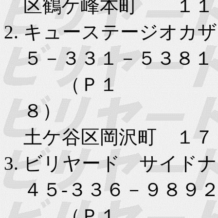
区鶴ケ峰本町 １１
キューステージオカザ
５－３３１－５３８１
（Ｐ１
８） 
土ケ谷区岡沢町 １７
ビリヤード サイドナ
４５-３３６－９８９
（Ｐ１