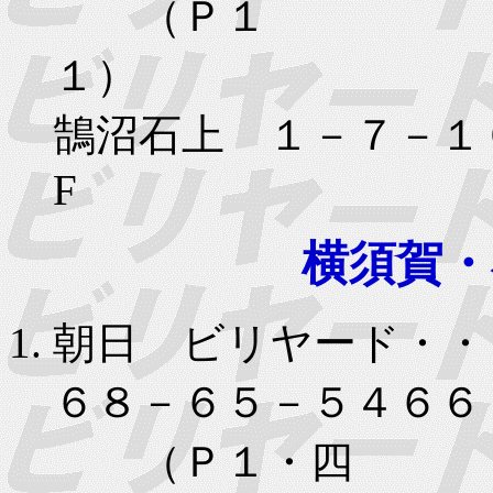
（Ｐ１
１）
鵠沼石上 １－７－１
横須賀・
朝日 ビリヤード・・
６８－６５－５４６６
（Ｐ１・四