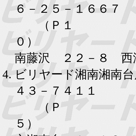
６－２５－１６６７
（Ｐ１
０）
南藤沢 ２２－８ 西
ビリヤード湘南湘南台
４３－７４１１
（Ｐ
５）