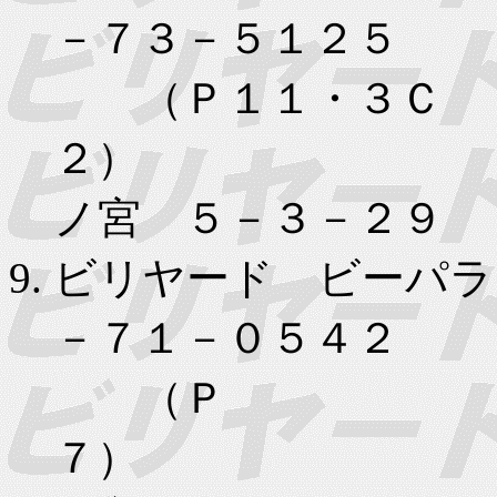
－７３－５１２５
（Ｐ１１・３Ｃ
２） 高
ノ宮 ５－３－２９
ビリヤード ビーパラ
－７１－０５４２
（Ｐ
７）