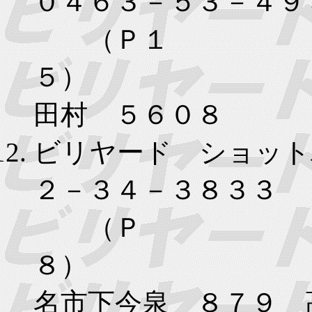
０４６３－５３－４９
（Ｐ１
５）
田村 ５６０８
ビリヤード ショット
２－３４－３８３３
（Ｐ
８）
名市下今泉 ８７９ 