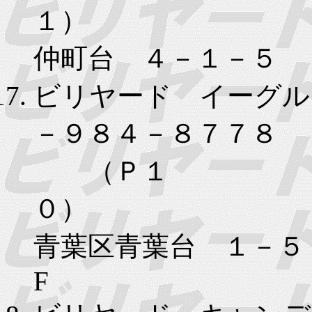
１） 横
仲町台 ４－１－５
ビリヤード イーグル
－９８４－８７７８
（Ｐ１
０）
青葉区青葉台 １－５
F