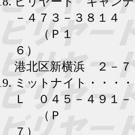
ビリヤード キャンデ
－４７３－３８１４
（Ｐ１
６）
港北区新横浜 ２－７
ミットナイト・・・・
Ｌ ０４５－４９１－
（Ｐ
７）