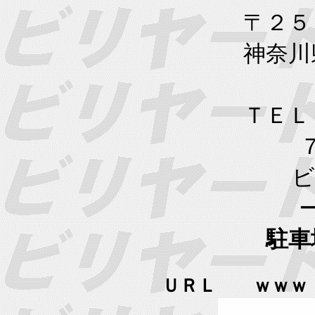
〒２５
神奈川県小
ＴＥＬ ０
ビリヤー
駐車
ＵＲＬ ｗｗｗ